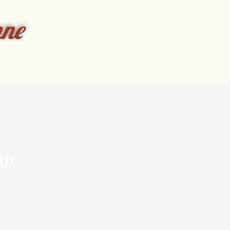
nne
EUX